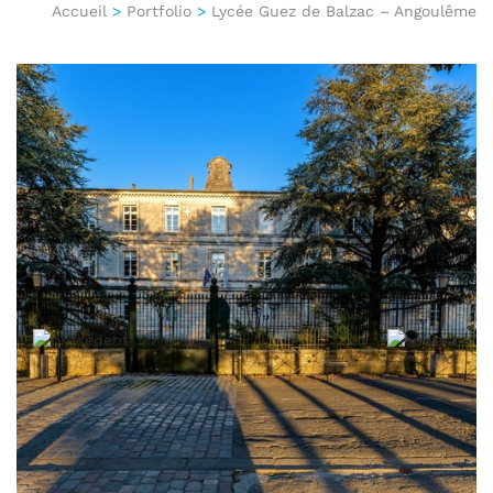
Accueil
>
Portfolio
>
Lycée Guez de Balzac – Angoulême