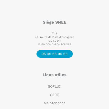
Siège SNEE
ZI 3
44, route de l’Isle d’Espagnac
CS 60541
16160 GOND-PONTOUVRE
05 45 68 95 68
Liens utiles
SOFLUX
SERE
Maintenance