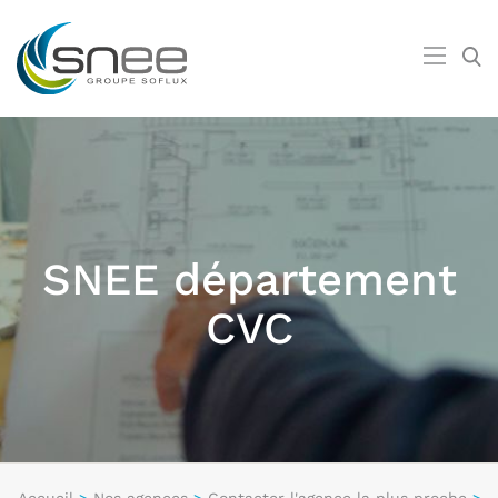
SNEE département
CVC
Accueil
>
Nos agences
>
Contacter l'agence la plus proche
>