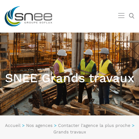
SNEE Grands travaux
Accueil
>
Nos agences
>
Contacter l'agence la plus proche
>
Grands travaux