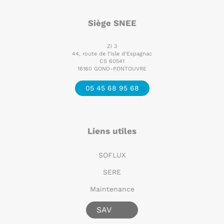
Siège SNEE
ZI 3
44, route de l’Isle d’Espagnac
CS 60541
16160 GOND-PONTOUVRE
05 45 68 95 68
Liens utiles
SOFLUX
SERE
Maintenance
SAV